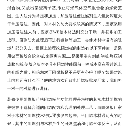
混合物,又放出某些离子基,限止可燃气体空气混合物的燃烧范
围。注人法分为常压和加压，加压浸注使阻燃剂注入量及深度大
干常压浸注。因此，对木材的防火要求较高的情况下，应该采用
加压浸注注人前，应该尽WE使木材达到充分干燥，并初步加工
成型。否则防火处理后再进行锯刨等加工，会使木材中浸有的阻
燃剂部分失去。根据上述理论,阻燃板的制造有以下两种途一是采
用贴面板胶合胶合板,来隔离火源,二是采用滞火剂处单板,热压制
成胶合板,使胶合板本身具有阻燃性能因前一种成本高在看过以上
的介绍之后，相信您对于阻燃板是不是更有心得了呢？如果对以
上内容还有什么不了解的地方欢迎致电阻燃板批发厂家，我们将
一对一的对您进行讲解。
装修使用阻燃板价格阻燃板的功能原理是怎样的其实木材阻燃的
关键在于选择合适的阻燃配方和合理的处理工艺，而阻燃板厂家
对于木材的阻燃技术得以逐步发展起来。当阻燃木材遇到火的时
候，其中的阻燃剂与木材产生的可燃焦油和可燃气体反应，从而