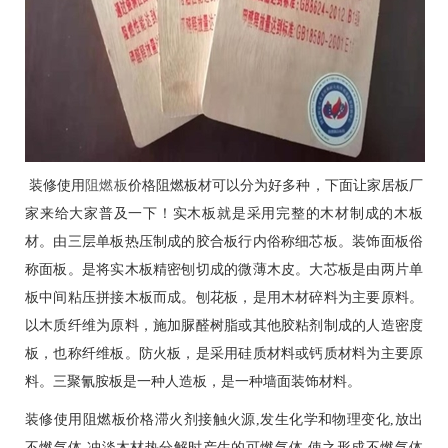
装修使用
阻燃板
价格阻燃板材可以分为好多种，下面让家居板厂
家来给大家普及一下！实木板就是采用完整的木材制成的木板
材。由三层单板热压制成的胶合板行内俗称细芯板。装饰面板俗
称面板。是将实木板精密刨切成的微薄木皮。大芯板是由两片单
板中间粘压拼接木板而成。刨花板，是用木材碎料为主要原料。
以木质纤维为原料，施加脲醛树脂或其他胶粘剂制成的人造密度
板，也称纤维板。防火板，是采用硅质材料或钙质材料为主要原
料。三聚氰胺板是一种人造板，是一种墙面装饰材料。
装修使用阻燃板价格滞火剂接触火源,发生化学和物理变化,放出
不燃气体,冲淡木材热分解时产生的可燃气体,使之形成不燃气体