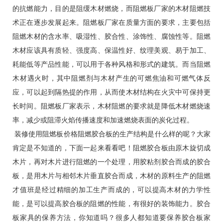
的抗燃能力，目的是阻缓木材燃烧，而阻燃板厂家的木材阻燃技
术正在逐步发展起来。阻燃板厂家在质量方面的要求，主要包括
阻燃木材的含水率、吸湿性、胶合性、涂饰性、腐蚀性等。阻燃
木材应该具有质轻、强度高、保温性好、纹理美观、易于加工、
耗能低等产品性能，可以用于各种风格和形式的建筑。而当阻燃
木材遇火时，其中阻燃剂与木材产生的可燃焦油和可燃气体反
应，可以起到隔热提的作用，从而使木材结构在火灾中可保持更
长时间。阻燃板厂家表示，木材阻燃的要求就是降低木材燃烧速
率，减少或阻滞火焰传播速度和加速燃烧表面的炭化过程。
装修使用阻燃板价格阻燃胶合板的生产结构是什么样的呢？大家
肯定是不知道的，下面一起来看看吧！阻燃胶合板由原木旋切成
木片，再对木片进行阻燃的一个处理，用胶粘剂胶合而成的胶合
板，是用木片与相邻木片垂直胶合而成，木材的原料生产的阻燃
才值班是经过精细的加工生产而成的，可以提高木材的力学性
能，是可以提高胶合板的阻燃的性能，有很好的装饰能力。胶合
板家具的保养方法，你知道吗？很多人都知道要保养胶合板家